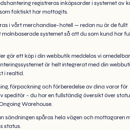
odshantering registreras inköpsorder i systemet av k
som faktiskt har mottagits.
ras i vårt merchandise-hotell — redan nu är de fullt
det molnbaserade systemet så att du som kund har ful
der gör ett köp i din webbutik meddelas vi omedelba
nteringssystemet är helt integrerat med din webbut
 i realtid.
kning, förpackning och förberedelse av dina varor för
speditör - du har en fullständig översikt över statu
 Ongoing Warehouse.
 kan sändningen spåras hela vägen och mottagaren 
 status.