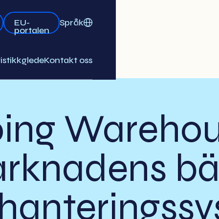
Språk
EU-
portalen
istikkglede
Kontakt oss
ing Wareho
rknadens bä
rhanteringss