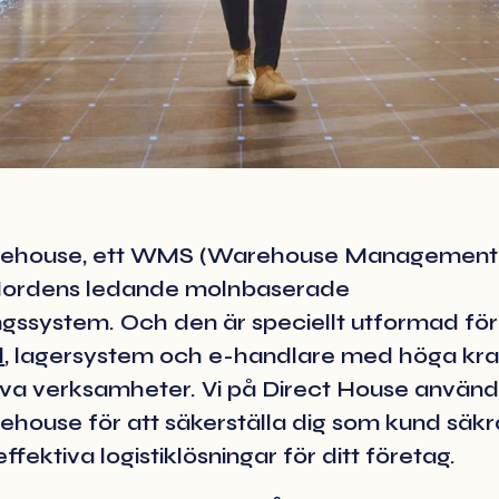
rehouse, ett WMS (Warehouse Management
 Nordens ledande molnbaserade
ngssystem. Och den är speciellt utformad för
l
, lagersystem och e-handlare med höga kra
siva verksamheter. Vi på Direct House använ
house för att säkerställa dig som kund säkr
effektiva logistiklösningar för ditt företag.