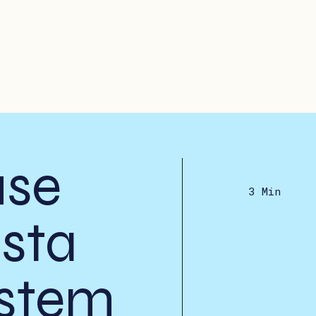
use
3 Min
sta
ystem