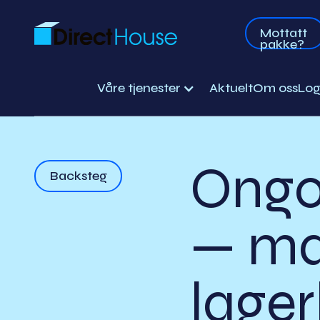
Mottatt
pakke?
Våre tjenester
Aktuelt
Om oss
Log
Ongo
Backsteg
— ma
lage