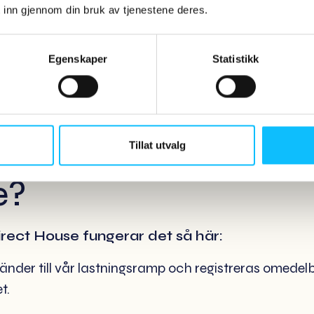
rar tid och pengar och får en mycket bättre lageröv
 inn gjennom din bruk av tjenestene deres.
hef Jarle Reiersen på Direct House.
Egenskaper
Statistikk
ungerar Ongoing
ouse på Direct
Tillat utvalg
e?
irect House fungerar det så här:
länder till vår lastningsramp och registreras omedelb
t.