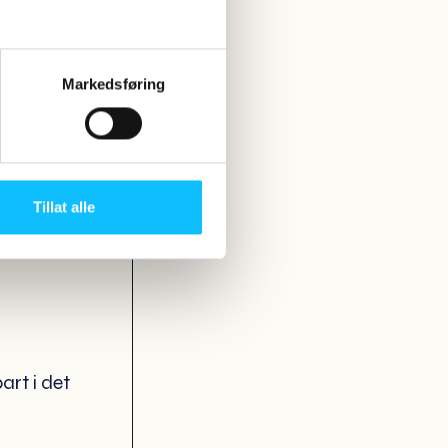
ersikt,
Markedsføring
Tillat alle
art i det