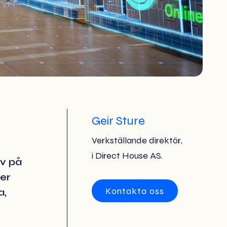
Geir Sture
Verkställande direktör
,
i Direct House AS.
v på
der
Kontakta oss
a,
Kontakta oss