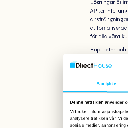
Lösningar är int
API:er inte läng
ansträngningar 
automatiserad
för alla våra k
Rapporter och n
notiser vid beho
kundens egen a
där kunden kan 
värdekedjan — 
Samtykke
beställningen 
Denne nettsiden anvender c
Kunder som komm
Vi bruker informasjonskapsler
vana vid. De äl
analysere trafikken vår. Vi 
utvecklar en s
sosiale medier, annonsering 