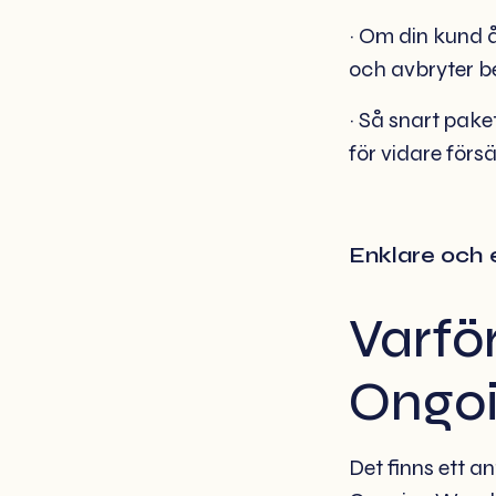
~ Om din kund å
och avbryter be
~ Så snart pake
för vidare försä
Enklare och e
Varfö
Ongo
Det finns ett an