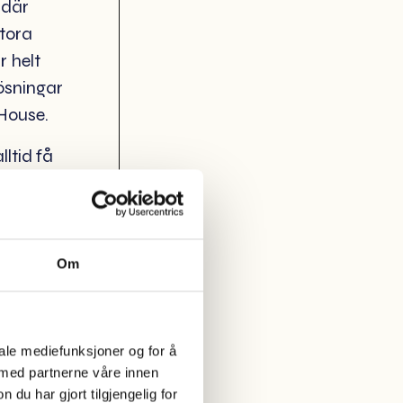
l där
stora
r helt
ösningar
 House.
ltid få
orter i
paneler
nom hela
ör
Om
r varit
iale mediefunksjoner og for å
när vi
 med partnerne våre innen
e,
u har gjort tilgjengelig for