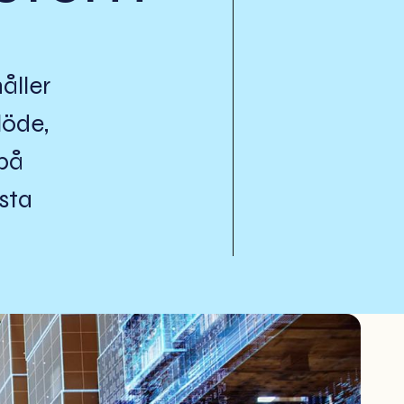
åller
löde,
 på
sta