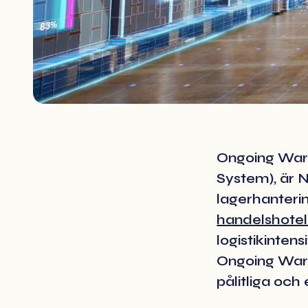
Ongoing Wa
System), är
lagerhanteri
handelshotel
logistikinten
Ongoing Ware
pålitliga och 