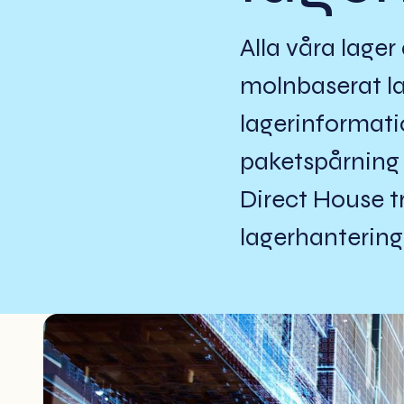
Alla våra lage
molnbaserat la
lagerinformatio
paketspårning 
Direct House t
lagerhanterin