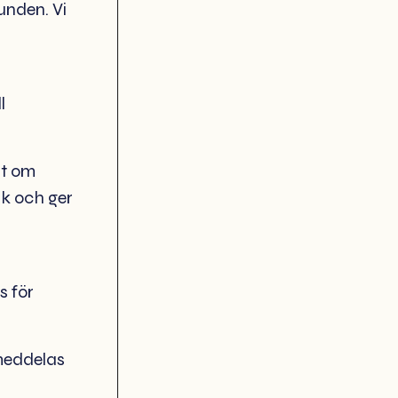
unden. Vi
l
rt om
ik och ger
s för
meddelas