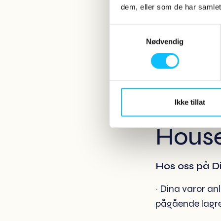
eftersom de spa
dem, eller som de har samlet
säger logistikc
Samtykkevalg
Nødvendig
Hur f
Wareh
Ikke tillat
Hous
Hos oss på D
~ Dina varor an
pågående lagre