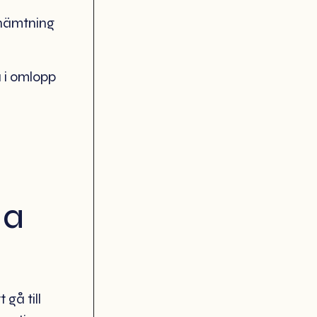
 hämtning
a i omlopp
da
 gå till