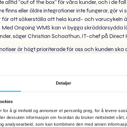
e alltid ”out of the box” för våra kunder, och i de fal
re finns eller äldre integrationer inte fungerar, gör vi 
för att säkerställa att hela kund- och varucykeln ä
. Med Ongoing WMS kan vi bygga skräddarsydda l
under, säger Christian Schaathun, IT-chef på Direct
otiser är högt prioriterade för oss och kunden ska al
v samt kontinuerlig tillgång till information och rapp
rbetsyta. Vi utvecklar sedan våra egna instrument
följa flödet av varor och beställningar i realtid ge
från slutkunden placerar varan i kundvagnen, slutf
Detaljer
och har varan i handen, fortsätter Schaathun.
ookies
er till oss möter en helt annan värld än vad de ha
 for å gi innhold og annonser et personlig preg, for å levere sos
skar helt enkelt möjlighetsutrymmet som vi erbjuder 
deler dessuten informasjon om hvordan du bruker nettstedet vårt,
kräddarsydd upplevelse för dem i Ongoing Warehous
og analysearbeid, som kan kombinere den med annen informasjon d