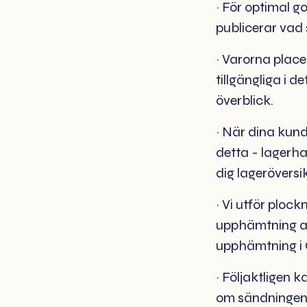
~ För optimal g
publicerar vad 
~ Varorna place
tillgängliga i 
överblick.
~ När dina kun
detta - lagerha
dig lageröversikt
~ Vi utför ploc
upphämtning av 
upphämtning i
~ Följaktligen
om sändningens